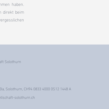
ommen haben.
h direkt beim
ergesslichen
aft Solothurn
Ba, Solothurn, CH94 0833 4000 0S12 1448 A
llschaft-solothurn.ch