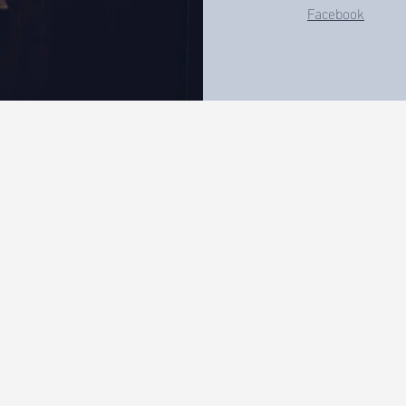
Facebook