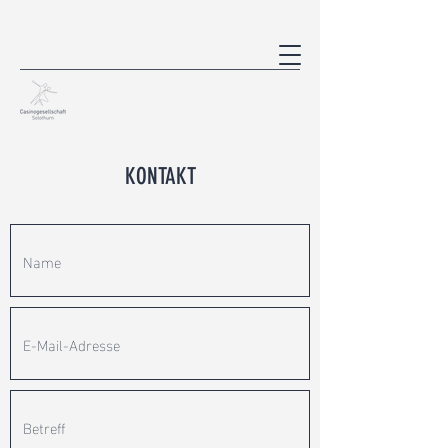
KONTAKT